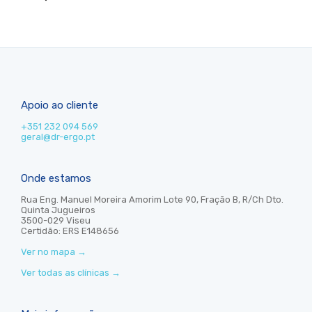
Apoio ao cliente
+351 232 094 569
geral@dr-ergo.pt
Onde estamos
Rua Eng. Manuel Moreira Amorim Lote 90, Fração B, R/Ch Dto.
Quinta Jugueiros
3500-029 Viseu
Certidão: ERS E148656
Ver no mapa
→
Ver todas as clínicas
→