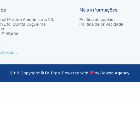
mos
Mais informações
uel Moreira Amorim Lote 90,
Política de cookies
Ch Dto. Quinta Jugueiros
Política de privacidade
seu
S E148656
→
clínicas
→
2019. Copyright © Dr. Ergo. Powered with
by
Goweb Agency
.