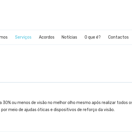
Skip
amos
Serviços
Acordos
Notícias
O que é?
Contactos
to
content
 30% ou menos de visão no melhor olho mesmo após realizar todos os 
or meio de ajudas óticas e dispositivos de reforço da visão.