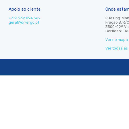
Apoio ao cliente
Onde esta
+351 232 094 569
Rua Eng. Man
geral@dr-ergo.pt
Fração B, R/
3500-029 Vi
Certidão: ER
Ver no mapa
Ver todas as 